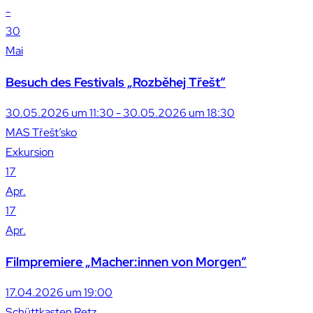
-
30
Mai
Besuch des Festivals „Rozběhej Třešt“
30.05.2026 um 11:30 - 30.05.2026 um 18:30
MAS Třešt’sko
Exkursion
17
Apr.
17
Apr.
Filmpremiere „Macher:innen von Morgen“
17.04.2026 um 19:00
Schüttkasten Retz