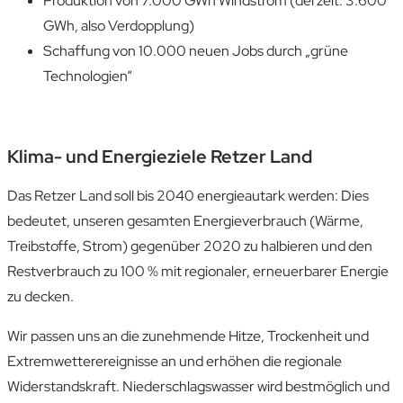
Produktion von 7.000 GWh Windstrom (derzeit: 3.600
GWh, also Verdopplung)
Schaffung von 10.000 neuen Jobs durch „grüne
Technologien“
Klima- und Energieziele Retzer Land
Das Retzer Land soll bis 2040 energie­autark werden: Dies
bedeutet, unseren gesamten Energie­verbrauch (Wärme,
Treibstoffe, Strom) gegenüber 2020 zu halbieren und den
Rest­verbrauch zu 100 % mit regionaler, erneuerbarer Energie
zu decken.
Wir passen uns an die zunehmende Hitze, Trockenheit und
Extrem­wetter­ereignisse an und erhöhen die regionale
Widerstandskraft. Nieder­schlags­wasser wird best­möglich und