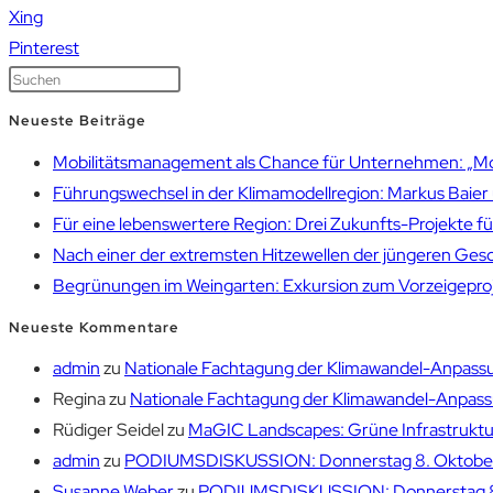
Xing
Pinterest
Neueste Beiträge
Mobilitätsmanagement als Chance für Unternehmen: „Mobil
Führungswechsel in der Klimamodellregion: Markus Bai
Für eine lebenswertere Region: Drei Zukunfts-Projekte f
Nach einer der extremsten Hitzewellen der jüngeren Gesch
Begrünungen im Weingarten: Exkursion zum Vorzeigepr
Neueste Kommentare
admin
zu
Nationale Fachtagung der Klimawandel-Anpassu
Regina
zu
Nationale Fachtagung der Klimawandel-Anpassu
Rüdiger Seidel
zu
MaGIC Landscapes: Grüne Infrastruktur
admin
zu
PODIUMSDISKUSSION: Donnerstag 8. Oktober 1
Susanne Weber
zu
PODIUMSDISKUSSION: Donnerstag 8. 