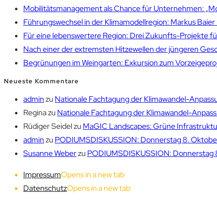
Mobilitätsmanagement als Chance für Unternehmen: „Mobil
Führungswechsel in der Klimamodellregion: Markus Bai
Für eine lebenswertere Region: Drei Zukunfts-Projekte f
Nach einer der extremsten Hitzewellen der jüngeren Gesch
Begrünungen im Weingarten: Exkursion zum Vorzeigepr
Neueste Kommentare
admin
zu
Nationale Fachtagung der Klimawandel-Anpassu
Regina
zu
Nationale Fachtagung der Klimawandel-Anpassu
Rüdiger Seidel
zu
MaGIC Landscapes: Grüne Infrastruktur
admin
zu
PODIUMSDISKUSSION: Donnerstag 8. Oktober 1
Susanne Weber
zu
PODIUMSDISKUSSION: Donnerstag 8. 
Impressum
Opens in a new tab
Datenschutz
Opens in a new tab