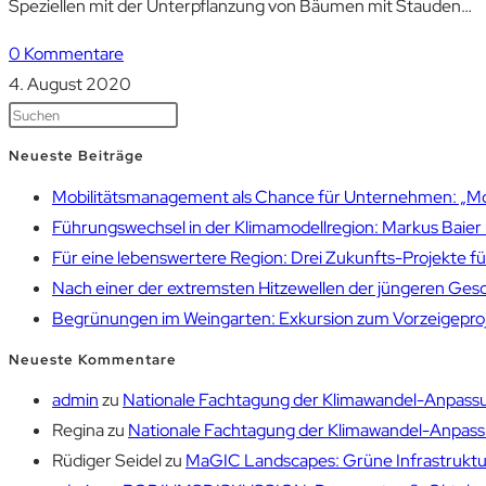
Speziellen mit der Unterpflanzung von Bäumen mit Stauden…
0 Kommentare
4. August 2020
Neueste Beiträge
Mobilitätsmanagement als Chance für Unternehmen: „Mobil
Führungswechsel in der Klimamodellregion: Markus Bai
Für eine lebenswertere Region: Drei Zukunfts-Projekte f
Nach einer der extremsten Hitzewellen der jüngeren Gesch
Begrünungen im Weingarten: Exkursion zum Vorzeigepr
Neueste Kommentare
admin
zu
Nationale Fachtagung der Klimawandel-Anpassu
Regina
zu
Nationale Fachtagung der Klimawandel-Anpassu
Rüdiger Seidel
zu
MaGIC Landscapes: Grüne Infrastruktur