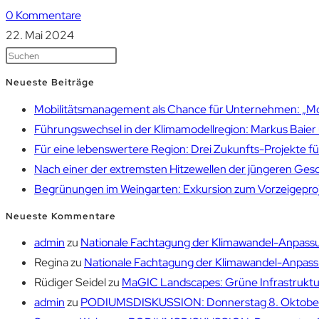
0 Kommentare
22. Mai 2024
Neueste Beiträge
Mobilitätsmanagement als Chance für Unternehmen: „Mobil
Führungswechsel in der Klimamodellregion: Markus Bai
Für eine lebenswertere Region: Drei Zukunfts-Projekte f
Nach einer der extremsten Hitzewellen der jüngeren Gesch
Begrünungen im Weingarten: Exkursion zum Vorzeigepr
Neueste Kommentare
admin
zu
Nationale Fachtagung der Klimawandel-Anpassu
Regina
zu
Nationale Fachtagung der Klimawandel-Anpassu
Rüdiger Seidel
zu
MaGIC Landscapes: Grüne Infrastruktur
admin
zu
PODIUMSDISKUSSION: Donnerstag 8. Oktober 1