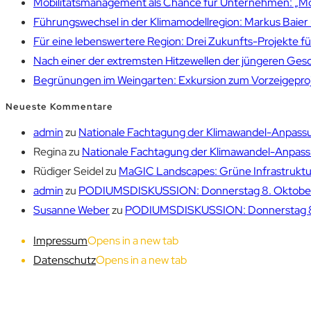
Mobilitätsmanagement als Chance für Unternehmen: „Mobil
Führungswechsel in der Klimamodellregion: Markus Bai
Für eine lebenswertere Region: Drei Zukunfts-Projekte f
Nach einer der extremsten Hitzewellen der jüngeren Gesch
Begrünungen im Weingarten: Exkursion zum Vorzeigepr
Neueste Kommentare
admin
zu
Nationale Fachtagung der Klimawandel-Anpassu
Regina
zu
Nationale Fachtagung der Klimawandel-Anpassu
Rüdiger Seidel
zu
MaGIC Landscapes: Grüne Infrastruktur
admin
zu
PODIUMSDISKUSSION: Donnerstag 8. Oktober 1
Susanne Weber
zu
PODIUMSDISKUSSION: Donnerstag 8. 
Impressum
Opens in a new tab
Datenschutz
Opens in a new tab