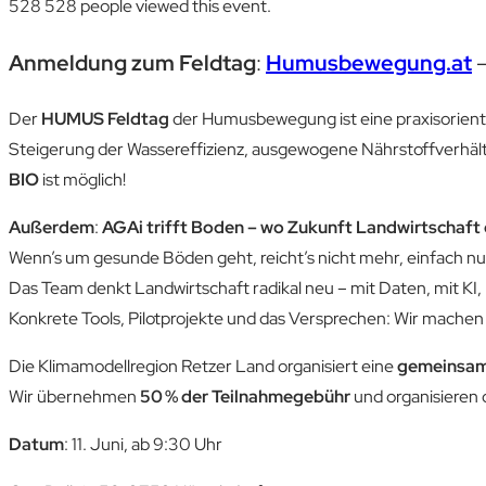
528
528 people viewed this event.
Anmeldung zum Feldtag
:
Humusbewegung.at
Der
HUMUS Feldtag
der Humusbewegung ist eine praxisorienti
Steigerung der Wassereffizienz, ausgewogene Nährstoffverhäl
BIO
ist möglich!
Außerdem
:
AGAi trifft Boden – wo Zukunft Landwirtschaft
Wenn’s um gesunde Böden geht, reicht’s nicht mehr, einfach nur
Das Team denkt Landwirtschaft radikal neu – mit Daten, mit KI, 
Konkrete Tools, Pilotprojekte und das Versprechen: Wir machen
Die Klimamodellregion Retzer Land organisiert eine
gemeinsam
Wir übernehmen
50 % der Teilnahmegebühr
und organisieren 
Datum
: 11. Juni, ab 9:30 Uhr