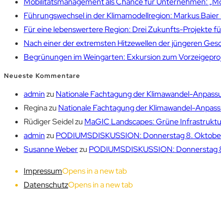
Mobilitätsmanagement als Chance für Unternehmen: „Mobil
Führungswechsel in der Klimamodellregion: Markus Bai
Für eine lebenswertere Region: Drei Zukunfts-Projekte f
Nach einer der extremsten Hitzewellen der jüngeren Gesch
Begrünungen im Weingarten: Exkursion zum Vorzeigepr
Neueste Kommentare
admin
zu
Nationale Fachtagung der Klimawandel-Anpassu
Regina
zu
Nationale Fachtagung der Klimawandel-Anpassu
Rüdiger Seidel
zu
MaGIC Landscapes: Grüne Infrastruktur
admin
zu
PODIUMSDISKUSSION: Donnerstag 8. Oktober 1
Susanne Weber
zu
PODIUMSDISKUSSION: Donnerstag 8. 
Impressum
Opens in a new tab
Datenschutz
Opens in a new tab