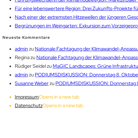
Für eine lebenswertere Region: Drei Zukunfts-Projekte f
Nach einer der extremsten Hitzewellen der jüngeren Gesch
Begrünungen im Weingarten: Exkursion zum Vorzeigepr
Neueste Kommentare
admin
zu
Nationale Fachtagung der Klimawandel-Anpassu
Regina
zu
Nationale Fachtagung der Klimawandel-Anpassu
Rüdiger Seidel
zu
MaGIC Landscapes: Grüne Infrastruktur
admin
zu
PODIUMSDISKUSSION: Donnerstag 8. Oktober 1
Susanne Weber
zu
PODIUMSDISKUSSION: Donnerstag 8. 
Impressum
Opens in a new tab
Datenschutz
Opens in a new tab