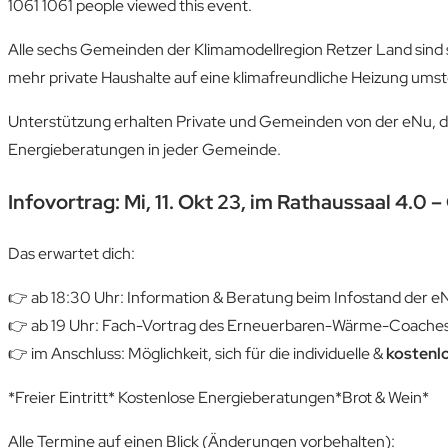
1061
1061 people viewed this event.
Alle sechs Gemeinden der Klimamodellregion Retzer Land sind
mehr private Haushalte auf eine klimafreundliche Heizung umste
Unterstützung erhalten Private und Gemeinden von der eNu, di
Energieberatungen in jeder Gemeinde.
Infovortrag: Mi, 11. Okt 23, im Rathaussaal 4.0
Das erwartet dich:
👉 ab 18:30 Uhr: Information & Beratung beim Infostand der e
👉 ab 19 Uhr: Fach-Vortrag des Erneuerbaren-Wärme-Coaches 
👉 im Anschluss: Möglichkeit, sich für die individuelle &
kostenlo
*Freier Eintritt* Kostenlose Energieberatungen*Brot & Wein*
Alle Termine auf einen Blick (Änderungen vorbehalten):