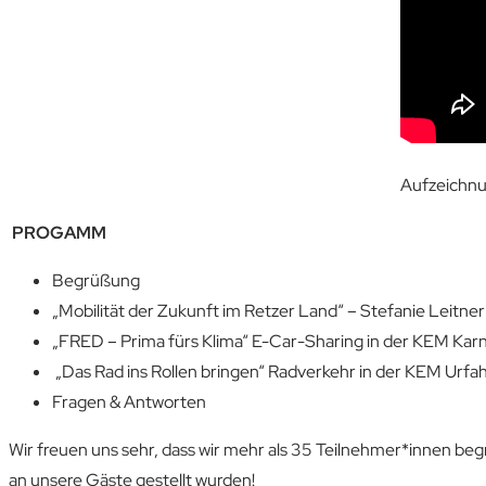
Aufzeichn
PROGAMM
Begrüßung
„Mobilität der Zukunft im Retzer Land“ – Stefanie Leitne
„FRED – Prima fürs Klima“ E-Car-Sharing in der KEM Karn
„Das Rad ins Rollen bringen“ Radverkehr in der KEM Urfah
Fragen & Antworten
Wir freuen uns sehr, dass wir mehr als 35 Teilnehmer*innen be
an unsere Gäste gestellt wurden!