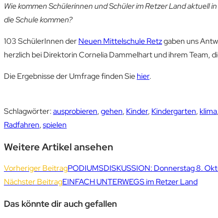
Wie kommen Schülerinnen und Schüler im Retzer Land
aktuell
in
die Schule kommen?
103 SchülerInnen der
Neuen Mittelschule Retz
gaben uns Antwo
herzlich bei Direktorin Cornelia Dammelhart und ihrem Team,
Die Ergebnisse der Umfrage finden Sie
hier
.
Schlagwörter
:
ausprobieren
,
gehen
,
Kinder
,
Kindergarten
,
klima
Radfahren
,
spielen
Weitere Artikel ansehen
Vorheriger Beitrag
PODIUMSDISKUSSION: Donnerstag 8. Oktob
Nächster Beitrag
EINFACH UNTERWEGS im Retzer Land
Das könnte dir auch gefallen