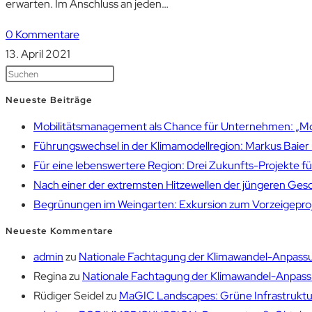
erwarten. Im Anschluss an jeden…
0 Kommentare
13. April 2021
Neueste Beiträge
Mobilitätsmanagement als Chance für Unternehmen: „Mobil
Führungswechsel in der Klimamodellregion: Markus Bai
Für eine lebenswertere Region: Drei Zukunfts-Projekte f
Nach einer der extremsten Hitzewellen der jüngeren Gesch
Begrünungen im Weingarten: Exkursion zum Vorzeigepr
Neueste Kommentare
admin
zu
Nationale Fachtagung der Klimawandel-Anpassu
Regina
zu
Nationale Fachtagung der Klimawandel-Anpassu
Rüdiger Seidel
zu
MaGIC Landscapes: Grüne Infrastruktur