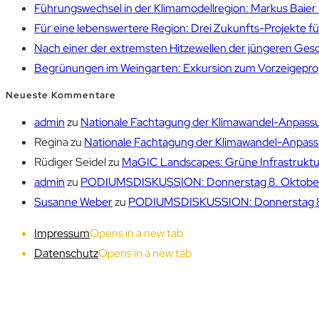
Führungswechsel in der Klimamodellregion: Markus Bai
Für eine lebenswertere Region: Drei Zukunfts-Projekte f
Nach einer der extremsten Hitzewellen der jüngeren Gesch
Begrünungen im Weingarten: Exkursion zum Vorzeigepr
Neueste Kommentare
admin
zu
Nationale Fachtagung der Klimawandel-Anpassu
Regina
zu
Nationale Fachtagung der Klimawandel-Anpassu
Rüdiger Seidel
zu
MaGIC Landscapes: Grüne Infrastruktur
admin
zu
PODIUMSDISKUSSION: Donnerstag 8. Oktober 1
Susanne Weber
zu
PODIUMSDISKUSSION: Donnerstag 8. 
Impressum
Opens in a new tab
Datenschutz
Opens in a new tab