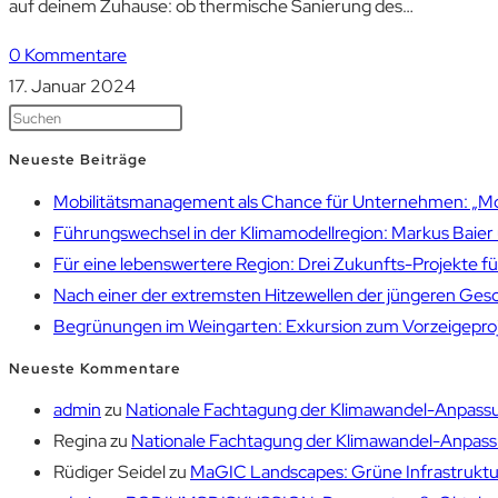
auf deinem Zuhause: ob thermische Sanierung des…
0 Kommentare
17. Januar 2024
Neueste Beiträge
Mobilitätsmanagement als Chance für Unternehmen: „Mobil
Führungswechsel in der Klimamodellregion: Markus Bai
Für eine lebenswertere Region: Drei Zukunfts-Projekte f
Nach einer der extremsten Hitzewellen der jüngeren Gesch
Begrünungen im Weingarten: Exkursion zum Vorzeigepr
Neueste Kommentare
admin
zu
Nationale Fachtagung der Klimawandel-Anpassu
Regina
zu
Nationale Fachtagung der Klimawandel-Anpassu
Rüdiger Seidel
zu
MaGIC Landscapes: Grüne Infrastruktur