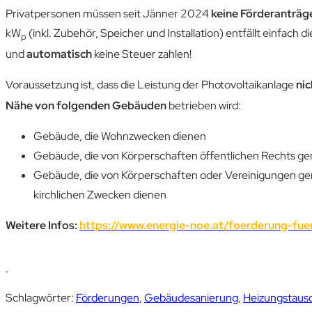
Privatpersonen müssen seit Jänner 2024
keine Förderanträg
kW
(inkl. Zubehör, Speicher und Installation) entfällt einfac
p
und
automatisch
keine Steuer zahlen!
Voraussetzung ist, dass die Leistung der Photovoltaikanlage
nic
Nähe von folgenden Gebäuden
betrieben wird:
Gebäude, die Wohnzwecken dienen
Gebäude, die von Körperschaften öffentlichen Rechts g
Gebäude, die von Körperschaften oder Vereinigungen gen
kirchlichen Zwecken dienen
Weitere Infos:
https://www.energie-noe.at/foerderung-fu
Schlagwörter
:
Förderungen
,
Gebäudesanierung
,
Heizungstaus