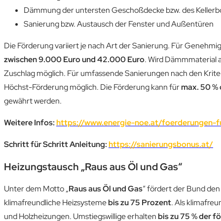
Dämmung der untersten Geschoßdecke bzw. des Keller
Sanierung bzw. Austausch der Fenster und Außentüren
Die Förderung variiert je nach Art der Sanierung. Für Genehm
zwischen 9.000 Euro und 42.000 Euro
. Wird Dämmmaterial 
Zuschlag möglich. Für umfassende Sanierungen nach den Krite
Höchst-Förderung möglich. Die Förderung kann für
max. 50 %
gewährt werden.
Weitere Infos:
https://www.energie-noe.at/foerderungen-f
Schritt für Schritt Anleitung:
https://sanierungsbonus.at/
Heizungstausch „Raus aus Öl und Gas“
Unter dem Motto „
Raus aus Öl und Gas
“ fördert der Bund de
klimafreundliche Heizsysteme
bis zu 75 Prozent
. Als klimafr
und Holzheizungen. Umstiegswillige erhalten
bis zu 75 % der 