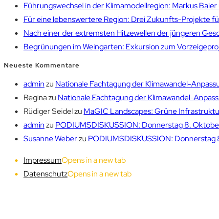
Führungswechsel in der Klimamodellregion: Markus Bai
Für eine lebenswertere Region: Drei Zukunfts-Projekte f
Nach einer der extremsten Hitzewellen der jüngeren Gesch
Begrünungen im Weingarten: Exkursion zum Vorzeigepr
Neueste Kommentare
admin
zu
Nationale Fachtagung der Klimawandel-Anpassu
Regina
zu
Nationale Fachtagung der Klimawandel-Anpassu
Rüdiger Seidel
zu
MaGIC Landscapes: Grüne Infrastruktur
admin
zu
PODIUMSDISKUSSION: Donnerstag 8. Oktober 1
Susanne Weber
zu
PODIUMSDISKUSSION: Donnerstag 8. 
Impressum
Opens in a new tab
Datenschutz
Opens in a new tab