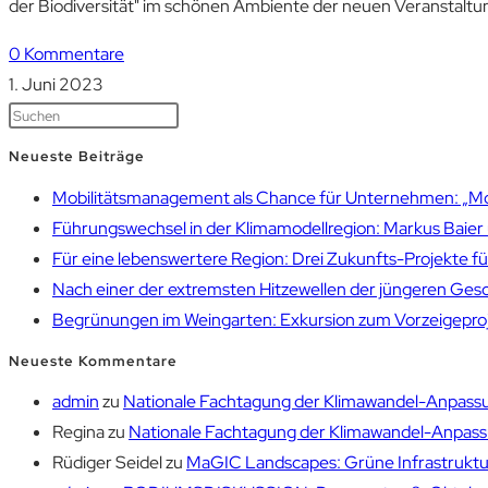
der Biodiversität" im schönen Ambiente der neuen Veranstalt
0 Kommentare
1. Juni 2023
Neueste Beiträge
Mobilitätsmanagement als Chance für Unternehmen: „Mobil
Führungswechsel in der Klimamodellregion: Markus Bai
Für eine lebenswertere Region: Drei Zukunfts-Projekte f
Nach einer der extremsten Hitzewellen der jüngeren Gesch
Begrünungen im Weingarten: Exkursion zum Vorzeigepr
Neueste Kommentare
admin
zu
Nationale Fachtagung der Klimawandel-Anpassu
Regina
zu
Nationale Fachtagung der Klimawandel-Anpassu
Rüdiger Seidel
zu
MaGIC Landscapes: Grüne Infrastruktur