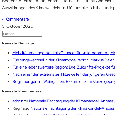
Begrenzte TeilnehmerInnenzahl – Teilnahme nur mit Anmeldun
Auswirkungen des Klimawandels sind für uns alle sichtbar und 
4 Kommentare
5. Oktober 2020
Neueste Beiträge
Mobilitätsmanagement als Chance für Unternehmen: „Mobil
Führungswechsel in der Klimamodellregion: Markus Bai
Für eine lebenswertere Region: Drei Zukunfts-Projekte f
Nach einer der extremsten Hitzewellen der jüngeren Gesch
Begrünungen im Weingarten: Exkursion zum Vorzeigepr
Neueste Kommentare
admin
zu
Nationale Fachtagung der Klimawandel-Anpassu
Regina
zu
Nationale Fachtagung der Klimawandel-Anpassu