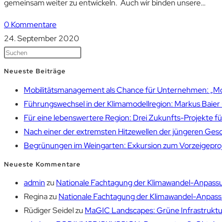
gemeinsam weiter zu entwickeln. Auch wir binden unsere…
0 Kommentare
24. September 2020
Neueste Beiträge
Mobilitätsmanagement als Chance für Unternehmen: „Mobil
Führungswechsel in der Klimamodellregion: Markus Bai
Für eine lebenswertere Region: Drei Zukunfts-Projekte f
Nach einer der extremsten Hitzewellen der jüngeren Gesch
Begrünungen im Weingarten: Exkursion zum Vorzeigepr
Neueste Kommentare
admin
zu
Nationale Fachtagung der Klimawandel-Anpassu
Regina
zu
Nationale Fachtagung der Klimawandel-Anpassu
Rüdiger Seidel
zu
MaGIC Landscapes: Grüne Infrastruktur