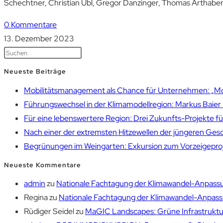
Schechtner, Christian Übl, Gregor Danzinger, Thomas Arthaber
0 Kommentare
13. Dezember 2023
Neueste Beiträge
Mobilitätsmanagement als Chance für Unternehmen: „Mobil
Führungswechsel in der Klimamodellregion: Markus Bai
Für eine lebenswertere Region: Drei Zukunfts-Projekte f
Nach einer der extremsten Hitzewellen der jüngeren Gesch
Begrünungen im Weingarten: Exkursion zum Vorzeigepr
Neueste Kommentare
admin
zu
Nationale Fachtagung der Klimawandel-Anpassu
Regina
zu
Nationale Fachtagung der Klimawandel-Anpassu
Rüdiger Seidel
zu
MaGIC Landscapes: Grüne Infrastruktur