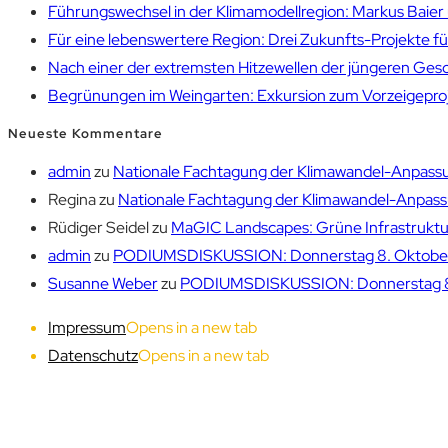
Führungswechsel in der Klimamodellregion: Markus Bai
Für eine lebenswertere Region: Drei Zukunfts-Projekte f
Nach einer der extremsten Hitzewellen der jüngeren Gesch
Begrünungen im Weingarten: Exkursion zum Vorzeigepr
Neueste Kommentare
admin
zu
Nationale Fachtagung der Klimawandel-Anpassu
Regina
zu
Nationale Fachtagung der Klimawandel-Anpassu
Rüdiger Seidel
zu
MaGIC Landscapes: Grüne Infrastruktur
admin
zu
PODIUMSDISKUSSION: Donnerstag 8. Oktober 1
Susanne Weber
zu
PODIUMSDISKUSSION: Donnerstag 8. 
Impressum
Opens in a new tab
Datenschutz
Opens in a new tab