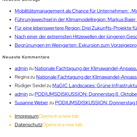
Mobilitätsmanagement als Chance für Unternehmen: „Mobil
Führungswechsel in der Klimamodellregion: Markus Bai
Für eine lebenswertere Region: Drei Zukunfts-Projekte f
Nach einer der extremsten Hitzewellen der jüngeren Gesch
Begrünungen im Weingarten: Exkursion zum Vorzeigepr
Neueste Kommentare
admin
zu
Nationale Fachtagung der Klimawandel-Anpassu
Regina
zu
Nationale Fachtagung der Klimawandel-Anpassu
Rüdiger Seidel
zu
MaGIC Landscapes: Grüne Infrastruktur
admin
zu
PODIUMSDISKUSSION: Donnerstag 8. Oktober 1
Susanne Weber
zu
PODIUMSDISKUSSION: Donnerstag 8. 
Impressum
Opens in a new tab
Datenschutz
Opens in a new tab