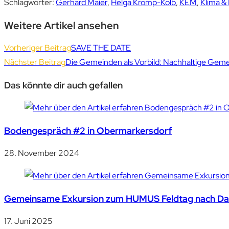
Schlagwörter
:
Gerhard Maier
,
Helga Kromp-Kolb
,
KEM
,
Klima & 
Weitere Artikel ansehen
Vorheriger Beitrag
SAVE THE DATE
Nächster Beitrag
Die Gemeinden als Vorbild: Nachhaltige Ge
Das könnte dir auch gefallen
Bodengespräch #2 in Obermarkersdorf
28. November 2024
Gemeinsame Exkursion zum HUMUS Feldtag nach Dal
17. Juni 2025