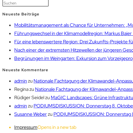
Neueste Beiträge
Mobilitätsmanagement als Chance für Unternehmen: „Mobil
Führungswechsel in der Klimamodellregion: Markus Bai
Für eine lebenswertere Region: Drei Zukunfts-Projekte f
Nach einer der extremsten Hitzewellen der jüngeren Gesch
Begrünungen im Weingarten: Exkursion zum Vorzeigepr
Neueste Kommentare
admin
zu
Nationale Fachtagung der Klimawandel-Anpassu
Regina
zu
Nationale Fachtagung der Klimawandel-Anpassu
Rüdiger Seidel
zu
MaGIC Landscapes: Grüne Infrastruktur
admin
zu
PODIUMSDISKUSSION: Donnerstag 8. Oktober 1
Susanne Weber
zu
PODIUMSDISKUSSION: Donnerstag 8. 
Impressum
Opens in a new tab