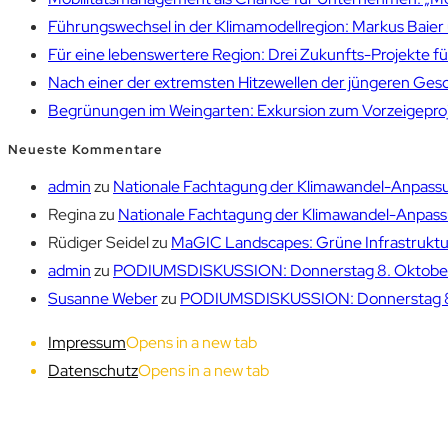
Führungswechsel in der Klimamodellregion: Markus Bai
Für eine lebenswertere Region: Drei Zukunfts-Projekte f
Nach einer der extremsten Hitzewellen der jüngeren Gesch
Begrünungen im Weingarten: Exkursion zum Vorzeigepr
Neueste Kommentare
admin
zu
Nationale Fachtagung der Klimawandel-Anpassu
Regina
zu
Nationale Fachtagung der Klimawandel-Anpassu
Rüdiger Seidel
zu
MaGIC Landscapes: Grüne Infrastruktur
admin
zu
PODIUMSDISKUSSION: Donnerstag 8. Oktober 1
Susanne Weber
zu
PODIUMSDISKUSSION: Donnerstag 8. 
Impressum
Opens in a new tab
Datenschutz
Opens in a new tab