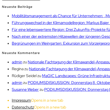
Neueste Beiträge
Mobilitätsmanagement als Chance für Unternehmen: „Mobil
Führungswechsel in der Klimamodellregion: Markus Bai
Für eine lebenswertere Region: Drei Zukunfts-Projekte f
Nach einer der extremsten Hitzewellen der jüngeren Gesch
Begrünungen im Weingarten: Exkursion zum Vorzeigepr
Neueste Kommentare
admin
zu
Nationale Fachtagung der Klimawandel-Anpassu
Regina
zu
Nationale Fachtagung der Klimawandel-Anpassu
Rüdiger Seidel
zu
MaGIC Landscapes: Grüne Infrastruktur
admin
zu
PODIUMSDISKUSSION: Donnerstag 8. Oktober 1
Susanne Weber
zu
PODIUMSDISKUSSION: Donnerstag 8. 
Impressum
Opens in a new tab
Datenschutz
Opens in a new tab